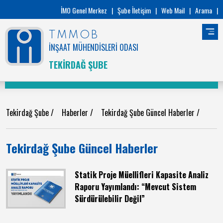
İMO Genel Merkez
|
Şube İletişim
|
Web Mail
|
Arama
|
TMMOB
İNŞAAT MÜHENDİSLERİ ODASI
TEKİRDAĞ ŞUBE
Tekirdağ Şube
/
Haberler
/
Tekirdağ Şube Güncel Haberler
/
Tekirdağ Şube Güncel Haberler
Statik Proje Müellifleri Kapasite Analiz
Raporu Yayımlandı: “Mevcut Sistem
Sürdürülebilir Değil”