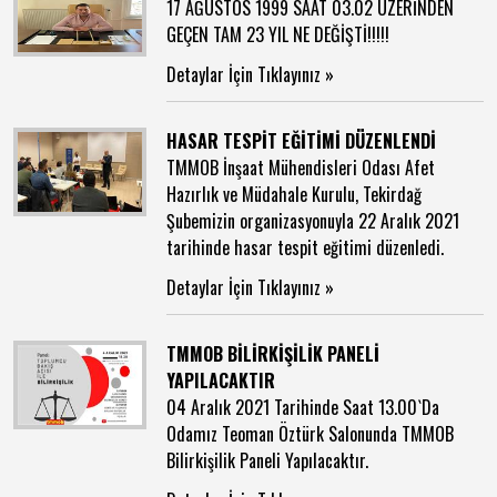
17 AĞUSTOS 1999 SAAT 03.02 ÜZERİNDEN
GEÇEN TAM 23 YIL NE DEĞİŞTİ!!!!! ​
Detaylar İçin Tıklayınız »
HASAR TESPİT EĞİTİMİ DÜZENLENDİ
TMMOB İnşaat Mühendisleri Odası Afet
Hazırlık ve Müdahale Kurulu, Tekirdağ
Şubemizin organizasyonuyla 22 Aralık 2021
tarihinde hasar tespit eğitimi düzenledi.
Detaylar İçin Tıklayınız »
TMMOB BİLİRKİŞİLİK PANELİ
YAPILACAKTIR
04 Aralık 2021 Tarihinde Saat 13.00`Da
Odamız Teoman Öztürk Salonunda TMMOB
Bilirkişilik Paneli Yapılacaktır.