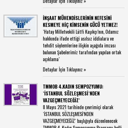
Detaylar İçin Tıklayınız »
İNŞAAT MÜHENDİSLERİNİN NEFESİNİ
KESMEYE HİÇ KİMSENİN GÜCÜ YETMEZ!
`Hatay Milletvekili Lütfi Kaşıkçı’nın, Odamız
hakkında ifade ettiği asılsız iddialara ve
tehdit söylemlerine ilişkin aşağıda imzası
bulunan Şubelerimiz tarafından yapılan ortak
açıklama`
Detaylar İçin Tıklayınız »
TMMOB 4.KADIN SEMPOZYUMU:
`İSTANBUL SÖZLEŞMESİ`NDEN
VAZGEÇMEYECEĞİZ`
8 Mayıs 2021 tarihinde çevrimiçi olarak
`İSTANBUL SÖZLEŞMESİ’NDEN
VAZGEÇMEYECEĞİZ` başlığıyla düzenlenecek
TMMOB 4. Kadın Sempozyumu Programı belli