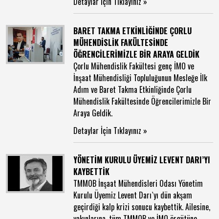
Detaylar İçin Tıklayınız »
BARET TAKMA ETKİNLİĞİNDE ÇORLU
MÜHENDİSLİK FAKÜLTESİNDE
ÖĞRENCİLERİMİZLE BİR ARAYA GELDİK
Çorlu Mühendislik Fakültesi genç İMO ve
İnşaat Mühendisliği Topluluğunun Mesleğe İlk
Adım ve Baret Takma Etkinliğinde Çorlu
Mühendislik Fakültesinde Öğrencilerimizle Bir
Araya Geldik.
Detaylar İçin Tıklayınız »
YÖNETİM KURULU ÜYEMİZ LEVENT DARI’YI
KAYBETTİK
TMMOB İnşaat Mühendisleri Odası Yönetim
Kurulu Üyemiz Levent Darı`yı dün akşam
geçirdiği kalp krizi sonucu kaybettik. Ailesine,
yakınlarına, tüm TMMOB ve İMO örgütüne